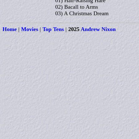
01) Hair-Raising Hare
02) Bacall to Arms
03) A Christmas Dream
Home
|
Movies
|
Top Tens
|
2025
Andrew Nixon