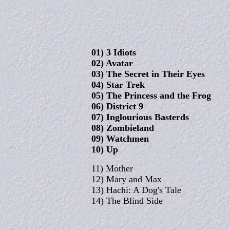
01) 3 Idiots
02) Avatar
03) The Secret in Their Eyes
04) Star Trek
05) The Princess and the Frog
06) District 9
07) Inglourious Basterds
08) Zombieland
09) Watchmen
10) Up
11) Mother
12) Mary and Max
13) Hachi: A Dog's Tale
14) The Blind Side